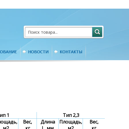
РОВАНИЕ
НОВОСТИ
КОНТАКТЫ
ип 1
Тип 2,3
лощадь,
Вес,
Длина
Площадь,
Вес,
м2
кг
L, мм
м2
кг