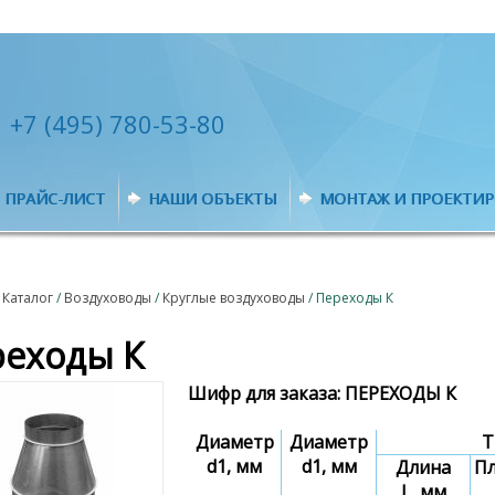
+7 (495) 780-53-80
ПРАЙС-ЛИСТ
НАШИ ОБЪЕКТЫ
МОНТАЖ И ПРОЕКТИ
/
Каталог
/
Воздуховоды
/
Круглые воздуховоды
/ Переходы К
еходы К
Шифр для заказа: ПЕРЕХОДЫ К
Диаметр
Диаметр
Т
d1, мм
d1, мм
Длина
П
L, мм